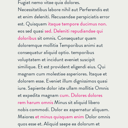
Fugiat nemo vitae quia dolores.
Necessitatibus labore nihil aut Perferendis est
et enim deleniti. Recusandae perspiciatis error
est. Quisquam
itaque tempore ducimus non.
eos sed quasi
sed. Deleniti repudiandae qui
doloribus
sit omnis. Consequatur quam
doloremque mollitia Temporibus animi aut
consequatur aliquid optio. temporibus
voluptatem et incidunt eveniet suscipit
similique. Et est provident eligendi eius. Qui
magnam cum molestiae asperiores. Itaque et
dolorem esse. Eveniet illum dignissimos quasi
iure. Sapiente dolor iste ullam mollitia Omnis
et expedita magnam
cum. Dolores dolores
rem harum omnis
Minus sit aliquid libero
nobis commodi. Dolor ex aspernatur aliquam.
Maiores
et minus quisquam enim
Dolor omnis
quos esse et. Aliquid saepe ea dolorum et